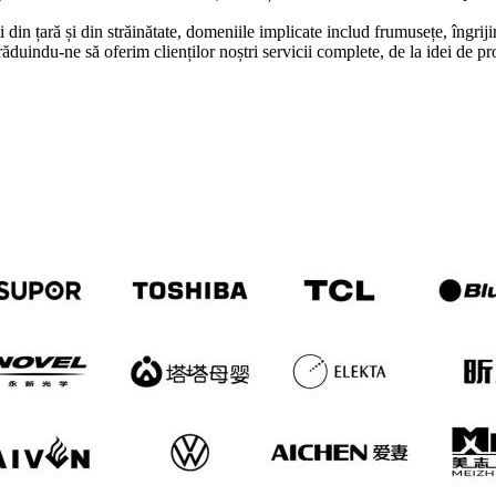
n țară și din străinătate, domeniile implicate includ frumusețe, îngrijire
duindu-ne să oferim clienților noștri servicii complete, de la idei de pr